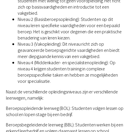
studenten met weinig tot geen vooropleiding. Het richt
zich op basisvaardigheden en introductie tot een
vakgebied.
Niveau 2 (Basisberoepsopleiding): Studenten op dit
niveau leren specifieke vaardigheden voor een bepaald
beroep. Het is geschikt voor degenen die een praktische
benadering van leren kiezen.
Niveau 3 (Vakopleiding): Dit niveau richt zich op
geavanceerde beroepsgerichte vaardigheden en biedt
meer diepgaande kennis van een vakgebied.
Niveau 4 (Middenkader- en specialistenopleiding): Op
niveau 4 krijgen studenten training in complexe
beroepsspecifieke taken en hebben ze mogelijkheden
voor specialisatie.
Naast de verschillende opleidingsniveaus zijn er verschillende
leerwegen, namelijk:
Beroepsopleidende leerweg (BOL): Studenten volgen lessen op
school en lopen stage bij een bedrijf.
Beroepsbegeleidende leerweg (BBL): Studenten werken bij een
erkend leerbedrijf en volgen daarnaast lessen op school.