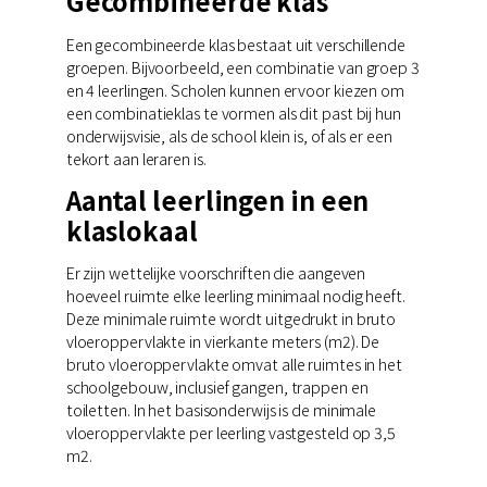
Gecombineerde klas
Een gecombineerde klas bestaat uit verschillende
groepen. Bijvoorbeeld, een combinatie van groep 3
en 4 leerlingen. Scholen kunnen ervoor kiezen om
een combinatieklas te vormen als dit past bij hun
onderwijsvisie, als de school klein is, of als er een
tekort aan leraren is.
Aantal leerlingen in een
klaslokaal
Er zijn wettelijke voorschriften die aangeven
hoeveel ruimte elke leerling minimaal nodig heeft.
Deze minimale ruimte wordt uitgedrukt in bruto
vloeroppervlakte in vierkante meters (m2). De
bruto vloeroppervlakte omvat alle ruimtes in het
schoolgebouw, inclusief gangen, trappen en
toiletten. In het basisonderwijs is de minimale
vloeroppervlakte per leerling vastgesteld op 3,5
m2.