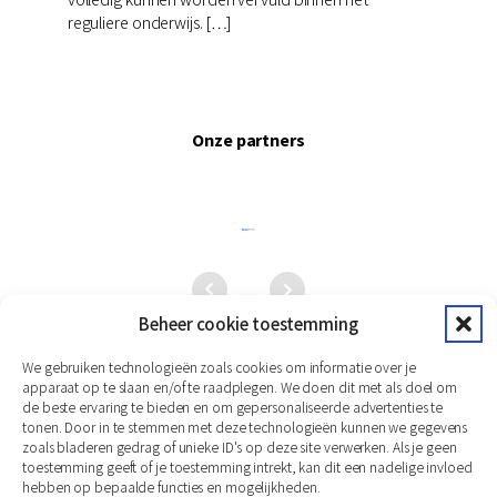
reguliere onderwijs. […]
Onze partners
Beheer cookie toestemming
We gebruiken technologieën zoals cookies om informatie over je
apparaat op te slaan en/of te raadplegen. We doen dit met als doel om
de beste ervaring te bieden en om gepersonaliseerde advertenties te
tonen. Door in te stemmen met deze technologieën kunnen we gegevens
zoals bladeren gedrag of unieke ID's op deze site verwerken. Als je geen
toestemming geeft of je toestemming intrekt, kan dit een nadelige invloed
hebben op bepaalde functies en mogelijkheden.