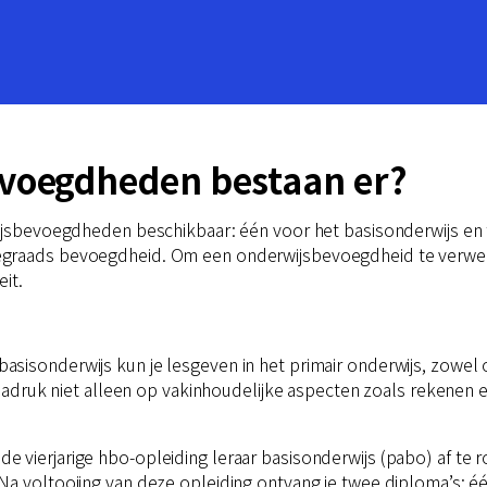
voegdheden bestaan er?
wijsbevoegdheden beschikbaar: één voor het basisonderwijs en
egraads bevoegdheid. Om een onderwijsbevoegdheid te verwer
it.
sisonderwijs kun je lesgeven in het primair onderwijs, zowel
e nadruk niet alleen op vakinhoudelijke aspecten zoals rekenen 
 vierjarige hbo-opleiding leraar basisonderwijs (pabo) af te r
Na voltooiing van deze opleiding ontvang je twee diploma’s: 