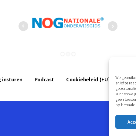
We gebruike
 insturen
Podcast
Cookiebeleid (EU)
Discl
en/of te ra
gepersonali
kunnen we ge
geen toeste
op bepaalde
Acc