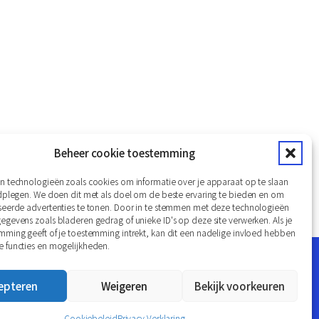
Beheer cookie toestemming
n technologieën zoals cookies om informatie over je apparaat op te slaan
aimer
Privacy Verklaring
Van onze partners
adplegen. We doen dit met als doel om de beste ervaring te bieden en om
seerde advertenties te tonen. Door in te stemmen met deze technologieën
gevens zoals bladeren gedrag of unieke ID's op deze site verwerken. Als je
mming geeft of je toestemming intrekt, kan dit een nadelige invloed hebben
 functies en mogelijkheden.
Website realisatie: Zichtbaar24
epteren
Weigeren
Bekijk voorkeuren
Cookiebeleid
Privacy Verklaring