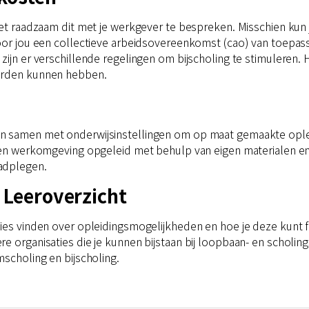
het raadzaam dit met je werkgever te bespreken. Misschien kun j
oor jou een collectieve arbeidsovereenkomst (cao) van toepass
zijn er verschillende regelingen om bijscholing te stimuleren
aarden kunnen hebben.
en samen met onderwijsinstellingen om op maat gemaakte opl
igen werkomgeving opgeleid met behulp van eigen materialen en
adplegen.
 Leeroverzicht
vies vinden over opleidingsmogelijkheden en hoe je deze kunt f
e organisaties die je kunnen bijstaan bij loopbaan- en scholing
mscholing en bijscholing.