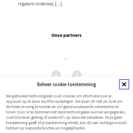
reguliere onderwijs. […]
Onze partners
Beheer cookie toestemming
We gebruiken technologieën zoals cookies om informatie over je
apparaat op te slaan en/of te raadplegen. We doen dit met als doel om
de beste ervaring te bieden en om gepersonaliseerde advertenties te
tonen. Door in te stemmen met deze technologieën kunnen we gegevens
zoals bladeren gedrag of unieke ID's op deze site verwerken. Als je geen
toestemming geeft of je toestemming intrekt, kan dit een nadelige invloed
hebben op bepaalde functies en mogelijkheden.