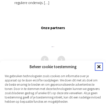
reguliere onderwijs. […]
Onze partners
Beheer cookie toestemming
We gebruiken technologieën zoals cookies om informatie over je
apparaat op te slaan en/of te raadplegen. We doen dit met als doel om
de beste ervaring te bieden en om gepersonaliseerde advertenties te
tonen. Door in te stemmen met deze technologieën kunnen we gegevens
zoals bladeren gedrag of unieke ID's op deze site verwerken. Als je geen
toestemming geeft of je toestemming intrekt, kan dit een nadelige invloed
hebben op bepaalde functies en mogelijkheden.