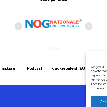
We gebruike
 insturen
Podcast
Cookiebeleid (EU)
Discl
en/of te ra
gepersonali
kunnen we ge
geen toeste
op bepaalde
Acc