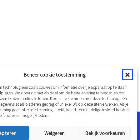
Beheer cookie toestemming
n technologieën zoals cookies om informatie over je apparaat op te slaan
aimer
Privacy Verklaring
Van onze partners
adplegen. We doen dit met als doel om de beste ervaring te bieden en om
seerde advertenties te tonen. Door in te stemmen met deze technologieën
gevens zoals bladeren gedrag of unieke ID's op deze site verwerken. Als je
mming geeft of je toestemming intrekt, kan dit een nadelige invloed hebben
 functies en mogelijkheden.
Website realisatie: Zichtbaar24
epteren
Weigeren
Bekijk voorkeuren