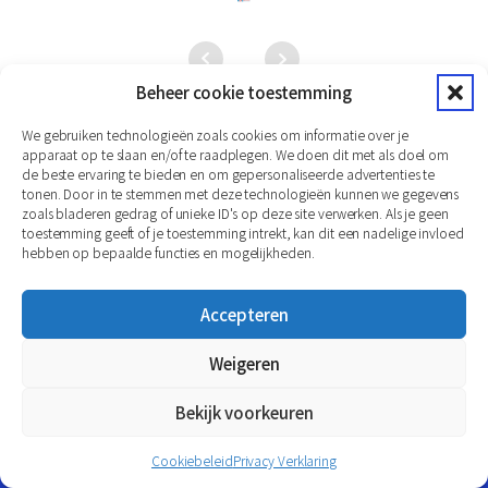
Beheer cookie toestemming
We gebruiken technologieën zoals cookies om informatie over je
apparaat op te slaan en/of te raadplegen. We doen dit met als doel om
de beste ervaring te bieden en om gepersonaliseerde advertenties te
tonen. Door in te stemmen met deze technologieën kunnen we gegevens
zoals bladeren gedrag of unieke ID's op deze site verwerken. Als je geen
toestemming geeft of je toestemming intrekt, kan dit een nadelige invloed
hebben op bepaalde functies en mogelijkheden.
Accepteren
Weigeren
Copyright
2026
© Martini-Online
Website realisatie: Zichtbaar24
Bekijk voorkeuren
Blogs
Cookiebeleid
Privacy Verklaring