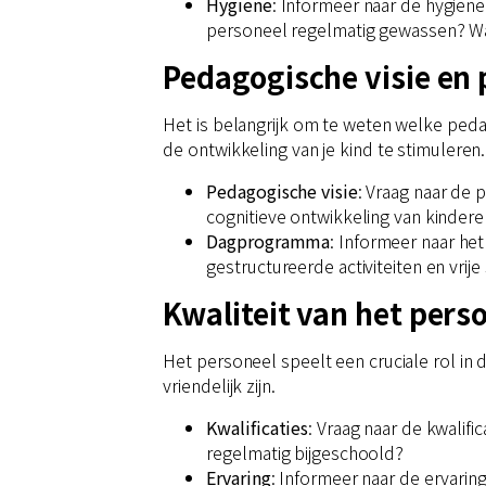
Hygiëne
: Informeer naar de hygië
personeel regelmatig gewassen? Wat
Pedagogische visie e
Het is belangrijk om te weten welke ped
de ontwikkeling van je kind te stimuleren.
Pedagogische visie
: Vraag naar de
cognitieve ontwikkeling van kinde
Dagprogramma
: Informeer naar he
gestructureerde activiteiten en vrij
Kwaliteit van het pers
Het personeel speelt een cruciale rol in 
vriendelijk zijn.
Kwalificaties
: Vraag naar de kwalif
regelmatig bijgeschoold?
Ervaring
: Informeer naar de ervari