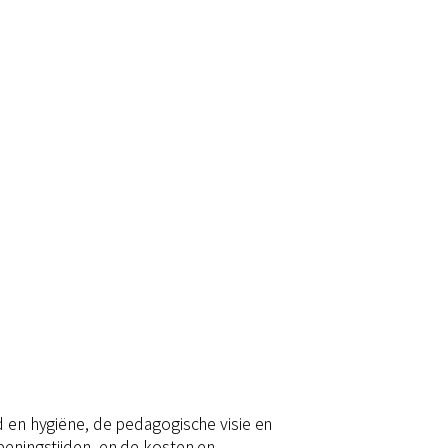
d en hygiëne, de pedagogische visie en
peningstijden, en de kosten en