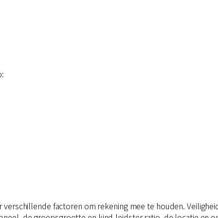
o:
er verschillende factoren om rekening mee te houden. Veilighei
neel, de groepsgrootte en kind-leidster ratio, de locatie en o