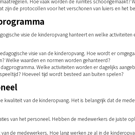
nemaatregelen. Hoe vaak worden de ruimtes schoongemaakt? 
 zijn de protocollen voor het verschonen van luiers en het b
n programma
agogische visie de kinderopvang hanteert en welke activitei
 pedagogische visie van de kinderopvang. Hoe wordt er omgega
ren? Welke waarden en normen worden gehanteerd?
t dagprogramma. Welke activiteiten worden er dagelijks aange
e speeltijd? Hoeveel tijd wordt besteed aan buiten spelen?
oneel
de kwaliteit van de kinderopvang. Het is belangrijk dat de med
icaties van het personeel. Hebben de medewerkers de juiste op
ng van de medewerkers. Hoe lang werken ze al in de kinderopv