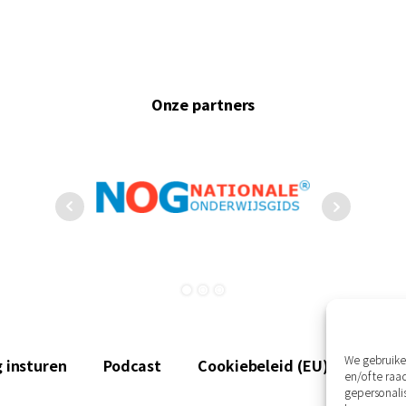
Onze partners
We gebruike
 insturen
Podcast
Cookiebeleid (EU)
Discl
en/of te ra
gepersonali