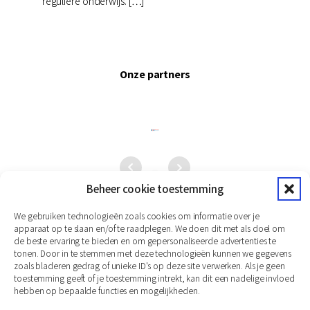
reguliere onderwijs. […]
Onze partners
Beheer cookie toestemming
We gebruiken technologieën zoals cookies om informatie over je
apparaat op te slaan en/of te raadplegen. We doen dit met als doel om
de beste ervaring te bieden en om gepersonaliseerde advertenties te
tonen. Door in te stemmen met deze technologieën kunnen we gegevens
zoals bladeren gedrag of unieke ID's op deze site verwerken. Als je geen
toestemming geeft of je toestemming intrekt, kan dit een nadelige invloed
hebben op bepaalde functies en mogelijkheden.