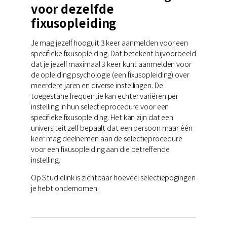
voor dezelfde
fixusopleiding
Je mag jezelf hooguit 3 keer aanmelden voor een
specifieke fixusopleiding. Dat betekent bijvoorbeeld
dat je jezelf maximaal 3 keer kunt aanmelden voor
de opleiding psychologie (een fixusopleiding) over
meerdere jaren en diverse instellingen. De
toegestane frequentie kan echter variëren per
instelling in hun selectieprocedure voor een
specifieke fixusopleiding. Het kan zijn dat een
universiteit zelf bepaalt dat een persoon maar één
keer mag deelnemen aan de selectieprocedure
voor een fixusopleiding aan die betreffende
instelling.
Op Studielink is zichtbaar hoeveel selectiepogingen
je hebt ondernomen.