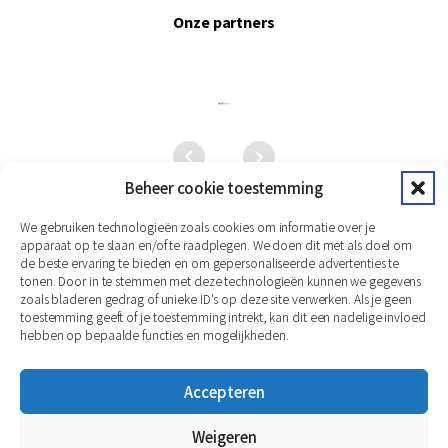
Onze partners
Beheer cookie toestemming
We gebruiken technologieën zoals cookies om informatie over je
apparaat op te slaan en/of te raadplegen. We doen dit met als doel om
de beste ervaring te bieden en om gepersonaliseerde advertenties te
tonen. Door in te stemmen met deze technologieën kunnen we gegevens
zoals bladeren gedrag of unieke ID's op deze site verwerken. Als je geen
toestemming geeft of je toestemming intrekt, kan dit een nadelige invloed
hebben op bepaalde functies en mogelijkheden.
Accepteren
Weigeren
Copyright
2026
© Martini-Online
Website realisatie: Zichtbaar24